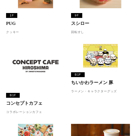
1F
9F
PUG
スシロー
クッキー
回転すし
B1F
ちいかわラーメン 豚
ラーメン・キャラクターグッズ
B1F
コンセプトカフェ
コラボレーションカフェ