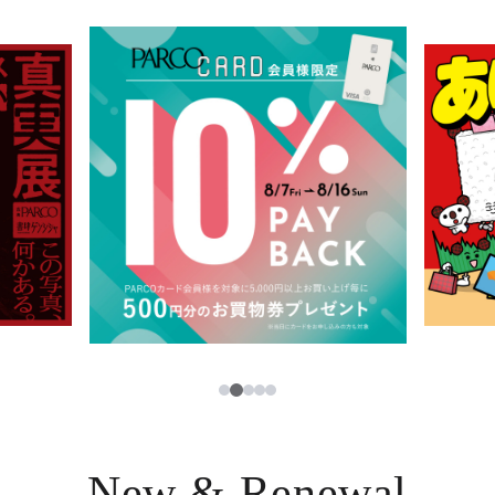
イベント・ポップアップ
簡体字
ニュース
한국어
レストラン・カフェ
ภาษาไทย
TAX FREE
日本語
PARCOメンバーズ
JP
3
1
2
4
5
New & Renewal