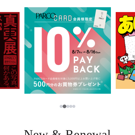
イベント・ポップアップ
簡体字
ニュース
한국어
レストラン・カフェ
ภาษาไทย
TAX FREE
日本語
PARCOメンバーズ
JP
2
1
3
4
5
New & Renewal