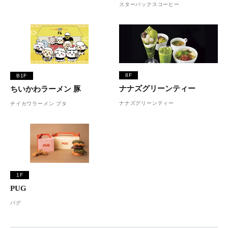
スターバックスコーヒー
8F
B1F
ナナズグリーンティー
ちいかわラーメン 豚
ナナズグリーンティー
チイカワラーメン ブタ
1F
PUG
パグ