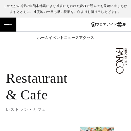
このたびの令和8年熊本地震により被害にあわれた皆様に謹んでお見舞い申しあげ
ますとともに、被災地の一日も早い復旧を、心よりお祈り申しあげます。
フロアガイド
ENGLISH
フロアガイド
JP
施設案内・アクセス
繁体字
ホーム
イベント
ニュース
アクセス
イベント・ポップアップ
簡体字
ニュース
한국어
Restaurant
レストラン・カフェ
ภาษาไทย
TAX FREE
日本語
& Cafe
PARCOメンバーズ
レストラン・カフェ
JP