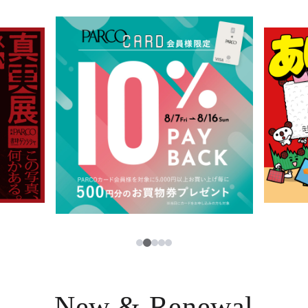
イベント・ポップアップ
簡体字
ニュース
한국어
レストラン・カフェ
ภาษาไทย
TAX FREE
日本語
PARCOメンバーズ
JP
2
1
3
4
5
New & Renewal