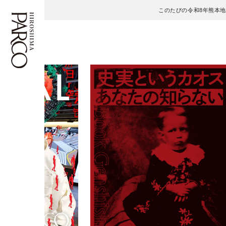
このたびの令和8年熊本
フロアガイド
ENGLISH
施設案内・アクセス
繁体字
イベント・ポップアップ
簡体字
ニュース
한국어
レストラン・カフェ
ภาษาไทย
TAX FREE
日本語