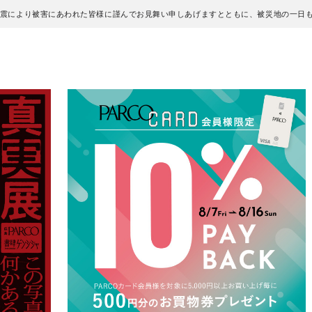
地震により被害にあわれた皆様に謹んでお見舞い申しあげますとともに、被災地の一日