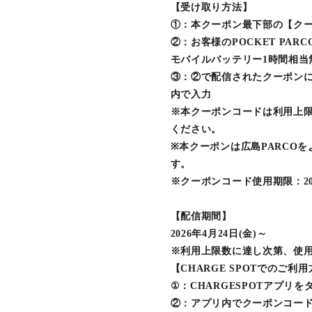
【受け取り方法】
①：本クーポン最下部の【ク
②：お客様のPOCKET PAR
モバイルバッテリー1時間相当
③：②で配信されたクーポンに
内で入力
※本クーポンコードは利用上
ください。
※本クーポンは広島PARCO
す。
※クーポンコード使用期限：202
【配信期間】
2026年4月24日(金)～
※利用上限数に達し次第、使
【CHARGE SPOTでのご利
①：CHARGESPOTアプリ
②：アプリ内でクーポンコー