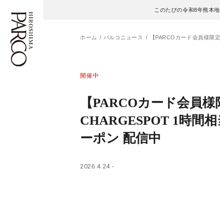
このたびの令和8年熊本
ホーム
パルコニュース
【PARCOカード会員様限定
フロアガイド
ENGLISH
開催中
施設案内・アクセス
繁体字
【PARCOカード会員様
CHARGESPOT 1時間
イベント・ポップアップ
簡体字
ーポン 配信中
ニュース
한국어
2026.4.24 -
レストラン・カフェ
ภาษาไทย
TAX FREE
日本語