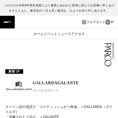
このたびの令和8年熊本地震により被害にあわれた皆様に謹んでお見舞い申しあげ
ますとともに、被災地の一日も早い復旧を、心よりお祈り申しあげます。
フロアガイド
ENGLISH
フロアガイド
JP
施設案内・アクセス
繁体字
ホーム
イベント
ニュース
アクセス
イベント・ポップアップ
簡体字
ニュース
한국어
レストラン・カフェ
ภาษาไทย
新館 2F
TAX FREE
日本語
GALLARDAGALANTE
ガリャルダガランテ
PARCOメンバーズ
スペイン語の造語で「コケティッシュかつ奔放」＝GALLARDA（ガリ
JP
ャルダ）
「洗練された上品な」＝GALANTE