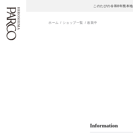
このたびの令和8年熊本
ホーム
ショップ一覧
改装中
フロアガイド
ENGLISH
施設案内・アクセス
繁体字
イベント・ポップアップ
簡体字
ニュース
한국어
レストラン・カフェ
ภาษาไทย
TAX FREE
日本語
Information