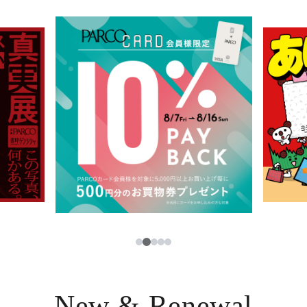
イベント・ポップアップ
簡体字
ニュース
한국어
レストラン・カフェ
ภาษาไทย
TAX FREE
日本語
PARCOメンバーズ
JP
2
1
3
4
5
New & Renewal