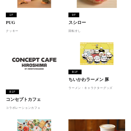
1F
9F
PUG
スシロー
クッキー
回転すし
B1F
ちいかわラーメン 豚
ラーメン・キャラクターグッズ
B1F
コンセプトカフェ
コラボレーションカフェ