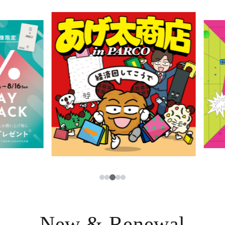
イベント・ポップアップ
簡体字
ニュース
한국어
レストラン・カフェ
ภาษาไทย
TAX FREE
日本語
PARCOメンバーズ
JP
3
1
2
4
5
New & Renewal