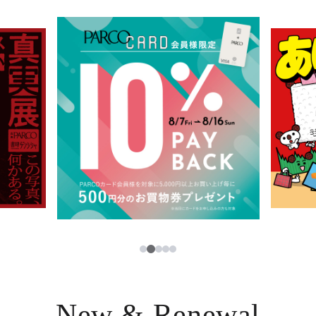
イベント・ポップアップ
簡体字
ニュース
한국어
レストラン・カフェ
ภาษาไทย
TAX FREE
日本語
PARCOメンバーズ
JP
2
1
3
4
5
New & Renewal