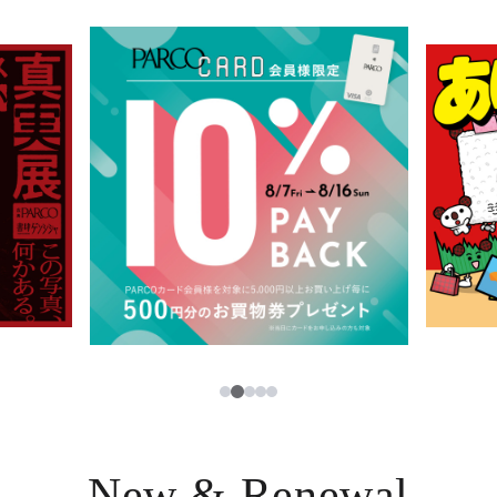
イベント・ポップアップ
簡体字
ニュース
한국어
レストラン・カフェ
ภาษาไทย
TAX FREE
日本語
PARCOメンバーズ
JP
2
1
3
4
5
New & Renewal