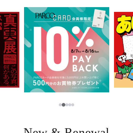
イベント・ポップアップ
簡体字
ニュース
한국어
レストラン・カフェ
ภาษาไทย
TAX FREE
日本語
PARCOメンバーズ
JP
2
1
3
4
5
New & Renewal