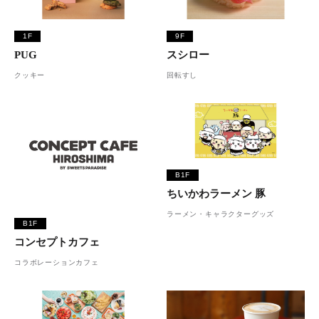
1F
9F
PUG
スシロー
クッキー
回転すし
B1F
ちいかわラーメン 豚
ラーメン・キャラクターグッズ
B1F
コンセプトカフェ
コラボレーションカフェ