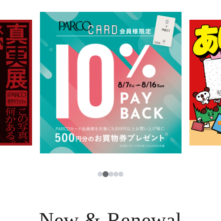
イベント・ポップアップ
簡体字
ニュース
한국어
レストラン・カフェ
ภาษาไทย
TAX FREE
日本語
PARCOメンバーズ
JP
3
1
2
4
5
New & Renewal