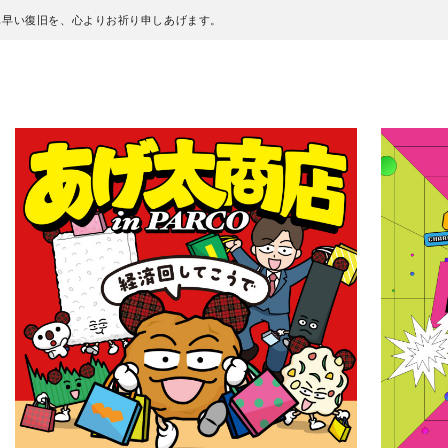
も早い復旧を、心よりお祈り申しあげます。