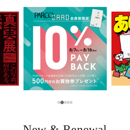
イベント・ポップアップ
簡体字
ニュース
한국어
レストラン・カフェ
ภาษาไทย
TAX FREE
日本語
PARCOメンバーズ
JP
2
1
3
4
5
New & Renewal