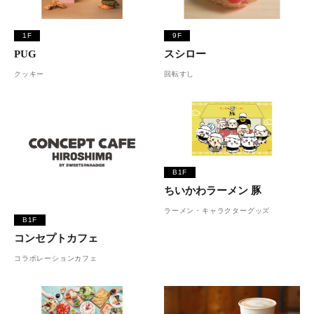
1F
9F
PUG
スシロー
クッキー
回転すし
B1F
ちいかわラーメン 豚
ラーメン・キャラクターグッズ
B1F
コンセプトカフェ
コラボレーションカフェ