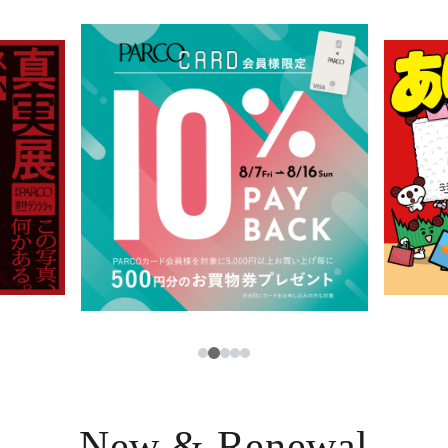
イベント・ポップアップ
簡体字
ニュース
한국어
レストラン・カフェ
ภาษาไทย
TAX FREE
日本語
PARCOメンバーズ
JP
3
1
2
4
5
New & Renewal