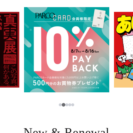
イベント・ポップアップ
簡体字
ニュース
한국어
レストラン・カフェ
ภาษาไทย
TAX FREE
日本語
PARCOメンバーズ
JP
3
1
2
4
5
New & Renewal