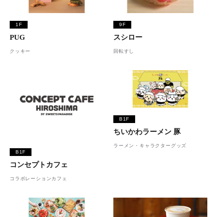
1F
9F
PUG
スシロー
クッキー
回転すし
B1F
ちいかわラーメン 豚
ラーメン・キャラクターグッズ
B1F
コンセプトカフェ
コラボレーションカフェ