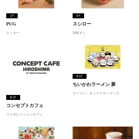
1F
9F
PUG
スシロー
クッキー
回転すし
B1F
ちいかわラーメン 豚
ラーメン・キャラクターグッズ
B1F
コンセプトカフェ
コラボレーションカフェ