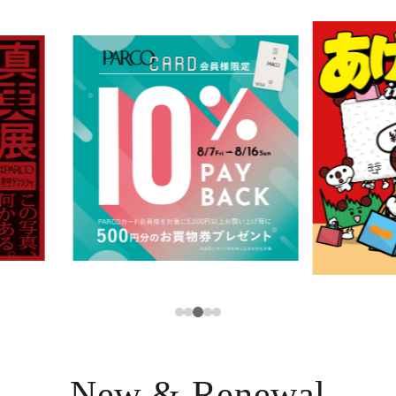
イベント・ポップアップ
簡体字
ニュース
한국어
レストラン・カフェ
ภาษาไทย
TAX FREE
日本語
PARCOメンバーズ
JP
3
1
2
4
5
New & Renewal