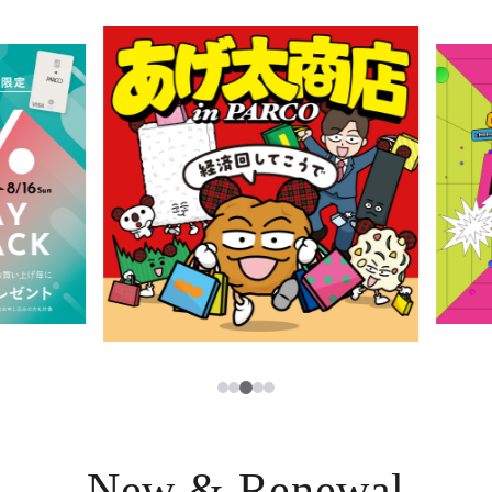
イベント・ポップアップ
簡体字
ニュース
한국어
レストラン・カフェ
ภาษาไทย
TAX FREE
日本語
PARCOメンバーズ
JP
3
1
2
4
5
New & Renewal