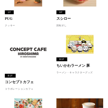
1F
9F
PUG
スシロー
クッキー
回転すし
B1F
ちいかわラーメン 豚
ラーメン・キャラクターグッズ
B1F
コンセプトカフェ
コラボレーションカフェ