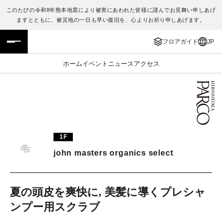
このたびの令和8年熊本地震により被害にあわれた皆様に謹んでお見舞い申しあげ
ますとともに、被災地の一日も早い復旧を、心よりお祈り申しあげます。
フロアガイド
ENGLISH
フロアガイド
JP
施設案内・アクセス
繁体字
ホーム
イベント
ニュース
アクセス
イベント・ポップアップ
簡体字
ニュース
한국어
レストラン・カフェ
ภาษาไทย
1F
TAX FREE
日本語
john masters organics select
PARCOメンバーズ
夏の頭皮を爽快に, 美髪に導くプレシャ
ンプー用スクラブ
JP