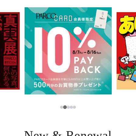
イベント・ポップアップ
簡体字
ニュース
한국어
レストラン・カフェ
ภาษาไทย
TAX FREE
日本語
PARCOメンバーズ
JP
2
1
3
4
5
New & Renewal