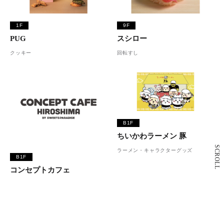
1F
9F
PUG
スシロー
クッキー
回転すし
B1F
ちいかわラーメン 豚
SCROLL
ラーメン・キャラクターグッズ
B1F
コンセプトカフェ
コラボレーションカフェ