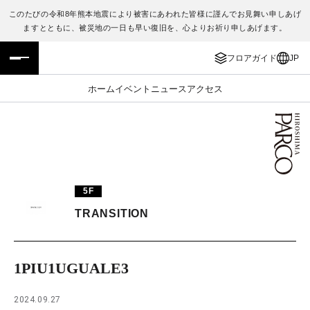
このたびの令和8年熊本地震により被害にあわれた皆様に謹んでお見舞い申しあげ
ますとともに、被災地の一日も早い復旧を、心よりお祈り申しあげます。
フロアガイド
ENGLISH
フロアガイド
JP
施設案内・アクセス
繁体字
ホーム
イベント
ニュース
アクセス
イベント・ポップアップ
簡体字
ニュース
한국어
レストラン・カフェ
ภาษาไทย
5F
TAX FREE
日本語
TRANSITION
PARCOメンバーズ
1PIU1UGUALE3
JP
2024.09.27