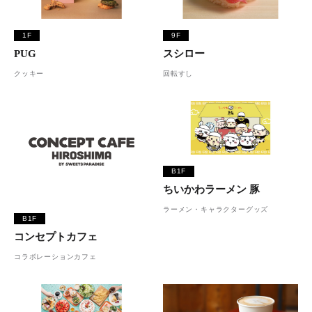
1F
9F
PUG
スシロー
クッキー
回転すし
B1F
ちいかわラーメン 豚
ラーメン・キャラクターグッズ
B1F
コンセプトカフェ
コラボレーションカフェ