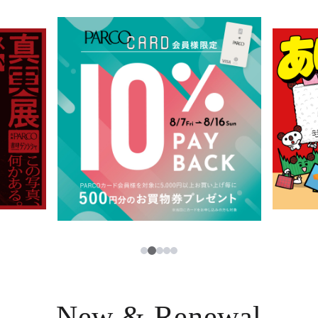
イベント・ポップアップ
簡体字
ニュース
한국어
レストラン・カフェ
ภาษาไทย
TAX FREE
日本語
PARCOメンバーズ
JP
3
1
2
4
5
New & Renewal