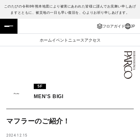
このたびの令和8年熊本地震により被害にあわれた皆様に謹んでお見舞い申しあげ
ますとともに、被災地の一日も早い復旧を、心よりお祈り申しあげます。
フロアガイド
ENGLISH
フロアガイド
JP
施設案内・アクセス
繁体字
ホーム
イベント
ニュース
アクセス
イベント・ポップアップ
簡体字
ニュース
한국어
レストラン・カフェ
ภาษาไทย
5F
TAX FREE
日本語
MEN'S BIGI
PARCOメンバーズ
マフラーのご紹介！
JP
2024.12.15