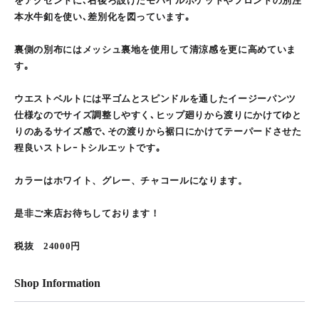
をアクセントに､右後ろ設けたモバイルポケットやフロントの別注
本水牛釦を使い､差別化を図っています｡
裏側の別布にはメッシュ裏地を使用して清涼感を更に高めていま
す｡
ウエストベルトには平ゴムとスピンドルを通したイージーパンツ
仕様なのでサイズ調整しやすく､ヒップ廻りから渡りにかけてゆと
りのあるサイズ感で､その渡りから裾口にかけてテーパードさせた
程良いストレｰトシルエットです｡
カラーはホワイト、グレー、チャコールになります。
是非ご来店お待ちしております！
税抜 24000円
Shop Information