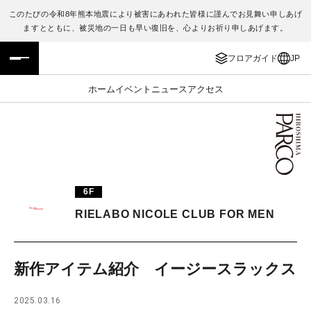
このたびの令和8年熊本地震により被害にあわれた皆様に謹んでお見舞い申しあげ
ますとともに、被災地の一日も早い復旧を、心よりお祈り申しあげます。
フロアガイド
ENGLISH
フロアガイド
JP
施設案内・アクセス
繁体字
ホーム
イベント
ニュース
アクセス
イベント・ポップアップ
簡体字
ニュース
한국어
レストラン・カフェ
ภาษาไทย
6F
TAX FREE
日本語
RIELABO NICOLE CLUB FOR MEN
PARCOメンバーズ
新作アイテム紹介 イージースラックス
JP
2025.03.16