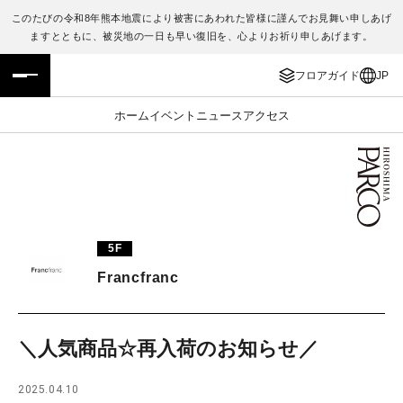
このたびの令和8年熊本地震により被害にあわれた皆様に謹んでお見舞い申しあげ
ますとともに、被災地の一日も早い復旧を、心よりお祈り申しあげます。
フロアガイド
ENGLISH
フロアガイド
JP
施設案内・アクセス
繁体字
ホーム
イベント
ニュース
アクセス
イベント・ポップアップ
簡体字
ニュース
한국어
レストラン・カフェ
ภาษาไทย
5F
TAX FREE
日本語
Francfranc
PARCOメンバーズ
＼人気商品☆再入荷のお知らせ／
JP
2025.04.10