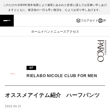
このたびの令和8年熊本地震により被害にあわれた皆様に謹んでお見舞い申しあげ
ますとともに、被災地の一日も早い復旧を、心よりお祈り申しあげます。
フロアガイド
ENGLISH
フロアガイド
JP
施設案内・アクセス
繁体字
ホーム
イベント
ニュース
アクセス
イベント・ポップアップ
簡体字
ニュース
한국어
レストラン・カフェ
ภาษาไทย
6F
TAX FREE
日本語
RIELABO NICOLE CLUB FOR MEN
PARCOメンバーズ
オススメアイテム紹介 ハーフパンツ
JP
2025.06.21