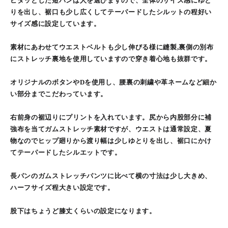
ピタッとした短パンは人を選びますので、全体のサイズ感にゆと
りを出し、裾口も少し広くしてテーパードしたシルットの程好い
サイズ感に設定しています。
素材にあわせてウエストベルトも少し伸びる様に縫製,裏側の別布
にストレッチ裏地を使用していますので穿き着心地も抜群です。
オリジナルのボタンやDを使用し、腰裏の刺繍や革ネームなど細か
い部分までこだわっています。
右前身の裾辺りにプリントを入れています。尻から内股部分に補
強布を当てガムストレッチ素材ですが、ウエストは通常設定、夏
物なのでヒップ廻りから渡り幅は少しゆとりを出し、裾口にかけ
てテーパードしたシルエットです。
長パンのガムストレッチパンツに比べて横の寸法は少し大きめ、
ハーフサイズ程大きい設定です。
股下はちょうど膝丈くらいの設定になります。