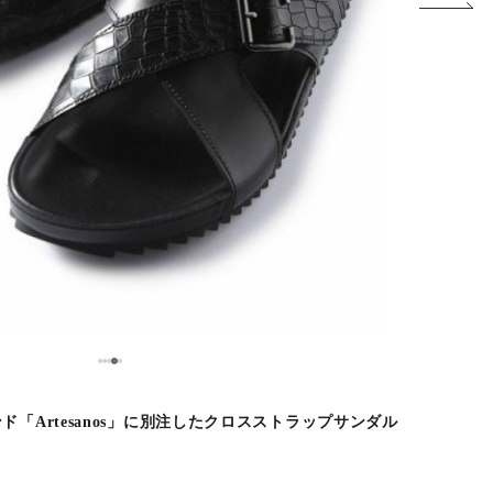
5
1
2
3
4
「Artesanos」に別注したクロスストラップサンダル