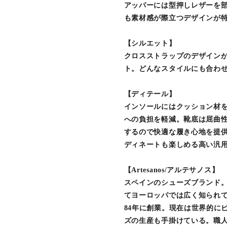
アッパーには型押しレザーを
も素材感が際立つデザインが
【シルエット】
クロスストラップのデザイン
ト。どんなスタイルにも合わ
【ディテール】
インソールにはクッション材
への負担を軽減。靴底は屈曲
するので快適な履き心地を提
ディネートも楽しめる高い汎
【Artesanos/アルテサノス】
スペインのシューズブランド
てヨーロッパでは広く知られて
84年に創業。現在は世界的に
ズの生産も手掛けている。職