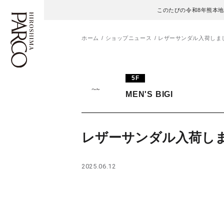
このたびの令和8年熊本
ホーム
ショップニュース
レザーサンダル入荷しま
フロアガイド
ENGLISH
5F
MEN'S BIGI
施設案内・アクセス
繁体字
イベント・ポップアップ
簡体字
レザーサンダル入荷し
ニュース
한국어
2025.06.12
レストラン・カフェ
ภาษาไทย
TAX FREE
日本語