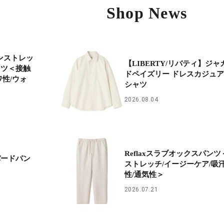
Shop News
ロンストレッ
【LIBERTY/リバティ】ジャ
ャツ＜接触
ドペイズリー ドレスカジュ
ワ性/ウォ
シャツ
2026.08.04
Reflaxスラブオックスパンツ
パードパン
ストレッチ/イージーケア/吸
性/通気性＞
2026.07.21