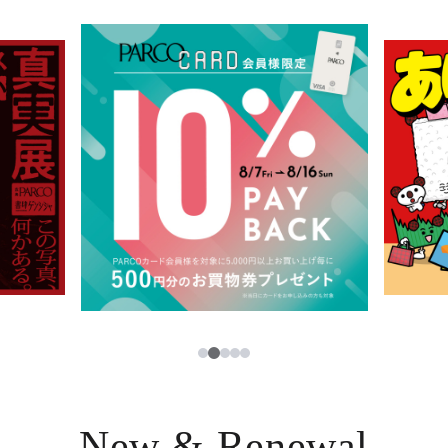
イベント・ポップアップ
簡体字
ニュース
한국어
レストラン・カフェ
ภาษาไทย
TAX FREE
日本語
PARCOメンバーズ
JP
2
1
3
4
5
New & Renewal