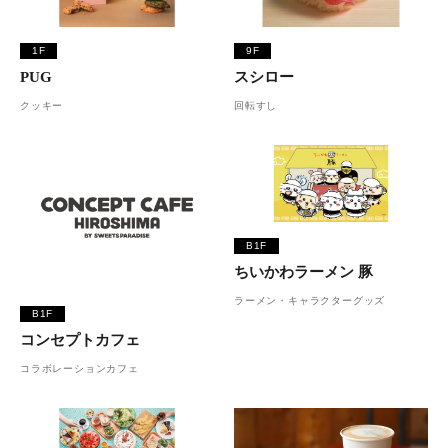
1F
9F
PUG
スシロー
クッキー
回転すし
B1F
ちいかわラーメン 豚
ラーメン・キャラクターグッズ
B1F
コンセプトカフェ
コラボレーションカフェ