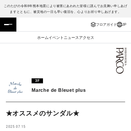
このたびの令和8年熊本地震により被害にあわれた皆様に謹んでお見舞い申しあげ
ますとともに、被災地の一日も早い復旧を、心よりお祈り申しあげます。
フロアガイド
ENGLISH
フロアガイド
JP
施設案内・アクセス
繁体字
ホーム
イベント
ニュース
アクセス
イベント・ポップアップ
簡体字
ニュース
한국어
レストラン・カフェ
ภาษาไทย
3F
TAX FREE
日本語
Marche de Bleuet plus
PARCOメンバーズ
★オススメのサンダル★
JP
2025.07.15