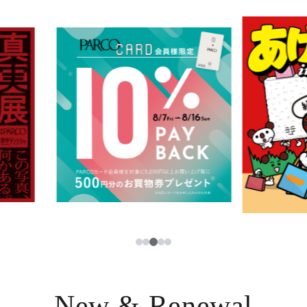
イベント・ポップアップ
簡体字
ニュース
한국어
レストラン・カフェ
ภาษาไทย
TAX FREE
日本語
PARCOメンバーズ
JP
3
1
2
4
5
New & Renewal