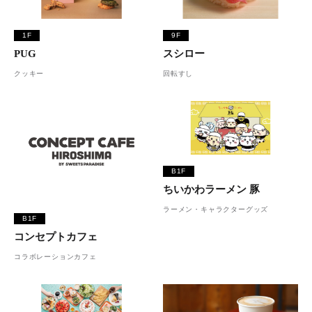
1F
9F
PUG
スシロー
クッキー
回転すし
B1F
ちいかわラーメン 豚
ラーメン・キャラクターグッズ
B1F
コンセプトカフェ
コラボレーションカフェ