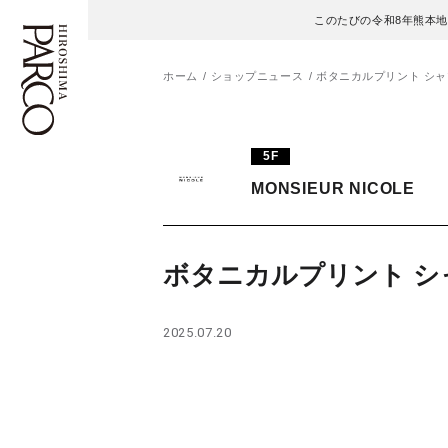
このたびの令和8年熊本
ホーム
ショップニュース
ボタニカルプリント シャ
フロアガイド
ENGLISH
5F
MONSIEUR NICOLE
施設案内・アクセス
繁体字
イベント・ポップアップ
簡体字
ボタニカルプリント シ
ニュース
한국어
2025.07.20
レストラン・カフェ
ภาษาไทย
TAX FREE
日本語