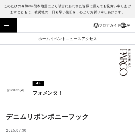
このたびの令和8年熊本地震により被害にあわれた皆様に謹んでお見舞い申しあげ
ますとともに、被災地の一日も早い復旧を、心よりお祈り申しあげます。
フロアガイド
ENGLISH
フロアガイド
JP
施設案内・アクセス
繁体字
ホーム
イベント
ニュース
アクセス
イベント・ポップアップ
簡体字
ニュース
한국어
レストラン・カフェ
ภาษาไทย
4F
TAX FREE
日本語
フォメンタ！
PARCOメンバーズ
デニムリボンポニーフック
JP
2025.07.30