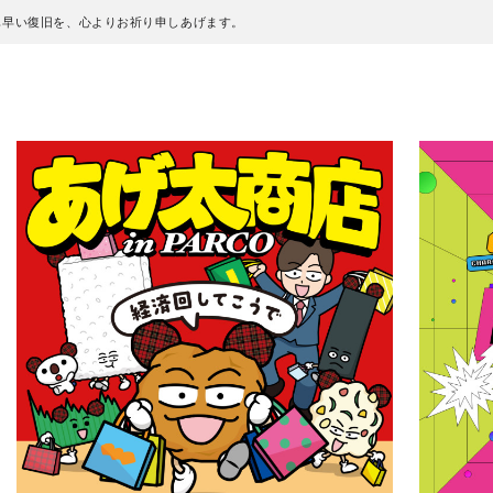
も早い復旧を、心よりお祈り申しあげます。