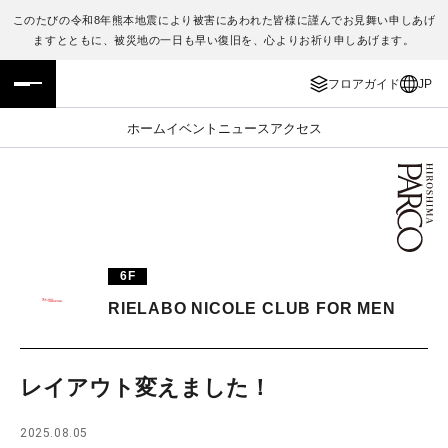
このたびの令和8年熊本地震により被害にあわれた皆様に謹んでお見舞い申しあげ
ますとともに、被災地の一日も早い復旧を、心よりお祈り申しあげます。
フロアガイド
ENGLISH
フロアガイド
JP
施設案内・アクセス
繁体字
ホーム
イベント
ニュース
アクセス
イベント・ポップアップ
簡体字
ニュース
한국어
レストラン・カフェ
ภาษาไทย
6F
TAX FREE
日本語
RIELABO NICOLE CLUB FOR MEN
PARCOメンバーズ
レイアウト変えました！
JP
2025.08.05