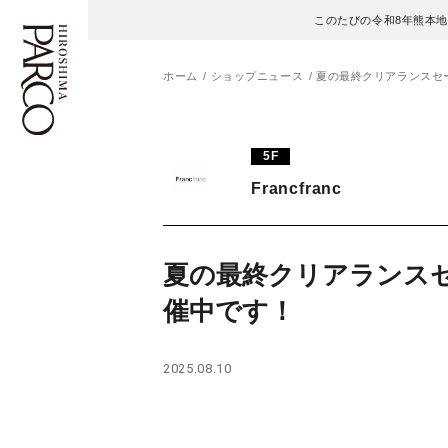
このたびの令和8年熊本
ホーム
ショップニュース
夏の最終クリアランスセ
フロアガイド
ENGLISH
5F
Francfranc
施設案内・アクセス
繁体字
イベント・ポップアップ
簡体字
夏の最終クリアランス
ニュース
한국어
催中です！
レストラン・カフェ
ภาษาไทย
2025.08.10
TAX FREE
日本語