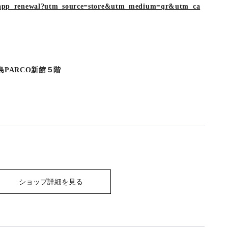
es/app_renewal?utm_source=store&utm_medium=qr&utm_ca
島PARCO新館５階
ショップ詳細を見る