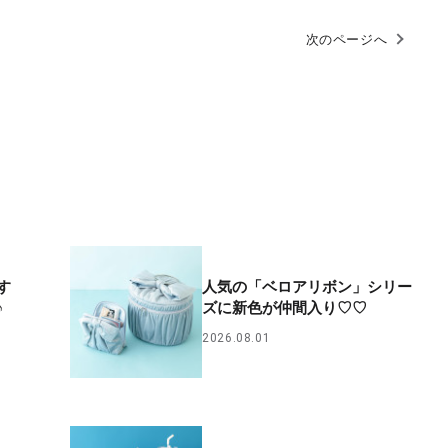
次のページへ
す
人気の「ベロアリボン」シリー
♪
ズに新色が仲間入り♡♡
2026.08.01