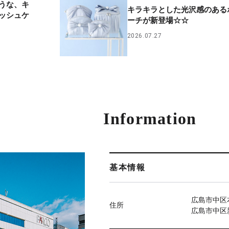
うな、キ
キラキラとした光沢感のある
ッシュケ
ーチが新登場☆☆
2026.07.27
Information
基本情報
広島市中区本
住所
広島市中区新