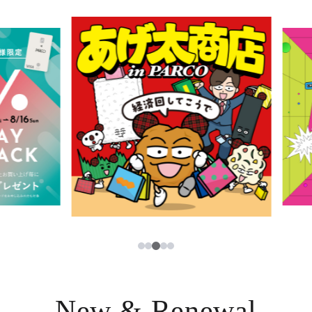
イベント・ポップアップ
簡体字
ニュース
한국어
レストラン・カフェ
ภาษาไทย
TAX FREE
日本語
PARCOメンバーズ
JP
3
1
2
4
5
New & Renewal