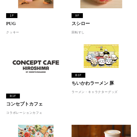
1F
9F
PUG
スシロー
クッキー
回転すし
B1F
ちいかわラーメン 豚
ラーメン・キャラクターグッズ
B1F
コンセプトカフェ
コラボレーションカフェ