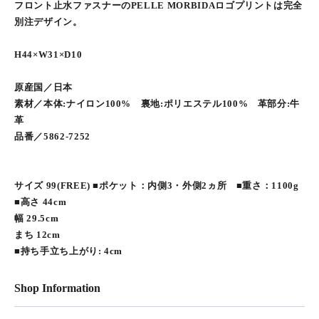
フロント止水ファスナーのPELLE MORBIDAロゴプリントは完全
別注デザイン。
H44×W31×D10
原産国／日本
素材／本体:ナイロン100% 裏地:ポリエステル100% 革部分:牛
革
品番／5862-7252
サイズ 99(FREE) ■ポケット：内側3・外側2ヵ所 ■重さ：1100g
■高さ 44cm
幅 29.5cm
まち 12cm
■持ち手立ち上がり: 4cm
Shop Information