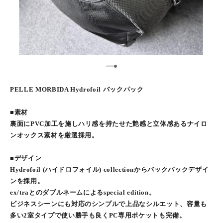
5
1
2
3
4
PELLE MORBIDA Hydrofoil バックパック
■素材
裏面にPVC加工を施しハリ感を持たせた艶感と立体感あるナイロ
ンオックス素材を厳選採用。
■デザイン
Hydrofoil (ハイドロフォイル) collectionからバックパックデザイ
ンを採用。
ex/traとのダブルネームによるspecial edition。
ビジネスシーンにも対応のシンプルで上品なシルエット、容量も
多い2室タイプで使い勝手も良くPC専用ポケットも完備。