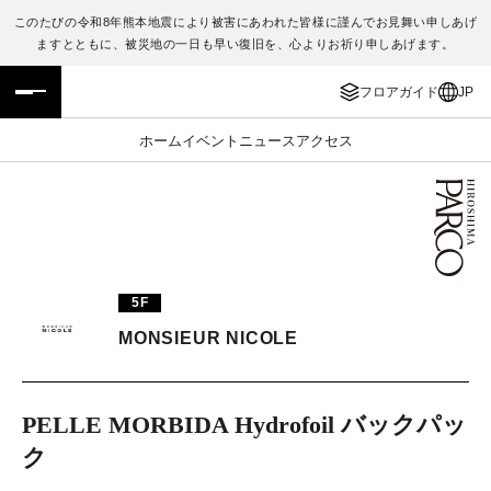
このたびの令和8年熊本地震により被害にあわれた皆様に謹んでお見舞い申しあげ
ますとともに、被災地の一日も早い復旧を、心よりお祈り申しあげます。
フロアガイド
ENGLISH
フロアガイド
JP
施設案内・アクセス
繁体字
ホーム
イベント
ニュース
アクセス
イベント・ポップアップ
簡体字
ニュース
한국어
レストラン・カフェ
ภาษาไทย
5F
TAX FREE
日本語
MONSIEUR NICOLE
PARCOメンバーズ
PELLE MORBIDA Hydrofoil バックパッ
ク
JP