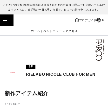
このたびの令和8年熊本地震により被害にあわれた皆様に謹んでお見舞い申しあげ
ますとともに、被災地の一日も早い復旧を、心よりお祈り申しあげます。
フロアガイド
ENGLISH
フロアガイド
JP
施設案内・アクセス
繁体字
ホーム
イベント
ニュース
アクセス
イベント・ポップアップ
簡体字
ニュース
한국어
レストラン・カフェ
ภาษาไทย
6F
TAX FREE
日本語
RIELABO NICOLE CLUB FOR MEN
PARCOメンバーズ
新作アイテム紹介
JP
2025.09.01