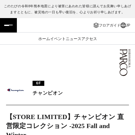
このたびの令和8年熊本地震により被害にあわれた皆様に謹んでお見舞い申しあげ
ますとともに、被災地の一日も早い復旧を、心よりお祈り申しあげます。
フロアガイド
ENGLISH
フロアガイド
JP
施設案内・アクセス
繁体字
ホーム
イベント
ニュース
アクセス
イベント・ポップアップ
簡体字
ニュース
한국어
レストラン・カフェ
ภาษาไทย
6F
TAX FREE
日本語
チャンピオン
PARCOメンバーズ
【STORE LIMITED】チャンピオン 直
営限定コレクション -2025 Fall and
JP
Winter-