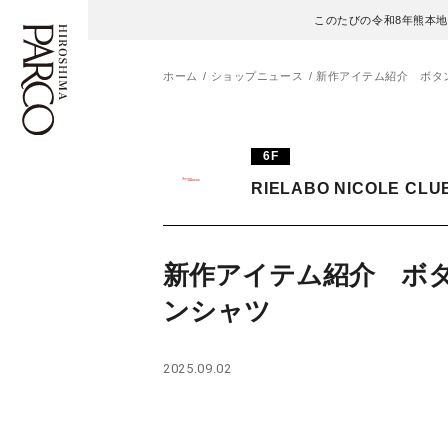
このたびの令和8年熊本
ホーム
ショップニュース
新作アイテム紹介 ボタ
フロアガイド
ENGLISH
6F
RIELABO NICOLE CLU
施設案内・アクセス
繁体字
イベント・ポップアップ
簡体字
新作アイテム紹介 ボ
ニュース
한국어
ンシャツ
レストラン・カフェ
ภาษาไทย
2025.09.02
TAX FREE
日本語