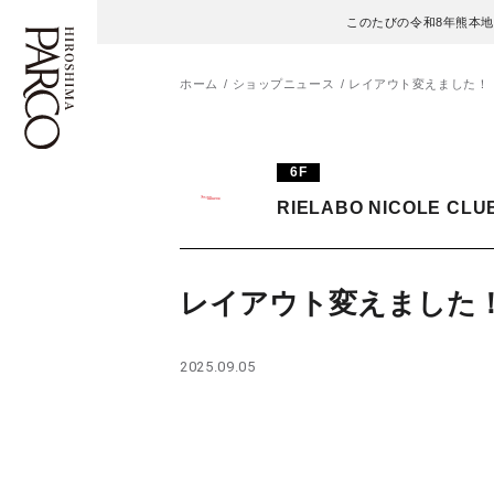
このたびの令和8年熊本
ホーム
ショップニュース
レイアウト変えました！
フロアガイド
ENGLISH
6F
RIELABO NICOLE CLU
施設案内・アクセス
繁体字
イベント・ポップアップ
簡体字
レイアウト変えました
ニュース
한국어
2025.09.05
レストラン・カフェ
ภาษาไทย
TAX FREE
日本語