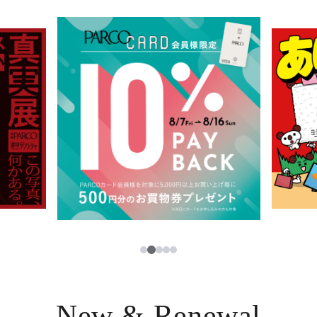
イベント・ポップアップ
簡体字
ニュース
한국어
レストラン・カフェ
ภาษาไทย
TAX FREE
日本語
PARCOメンバーズ
JP
2
1
3
4
5
New & Renewal