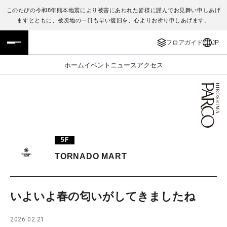
このたびの令和8年熊本地震により被害にあわれた皆様に謹んでお見舞い申しあげ
ますとともに、被災地の一日も早い復旧を、心よりお祈り申しあげます。
フロアガイド
ENGLISH
フロアガイド
JP
施設案内・アクセス
繁体字
ホーム
イベント
ニュース
アクセス
イベント・ポップアップ
簡体字
ニュース
한국어
レストラン・カフェ
ภาษาไทย
5F
TAX FREE
日本語
TORNADO MART
PARCOメンバーズ
いよいよ春の匂いがしてきましたね
JP
2026.02.21