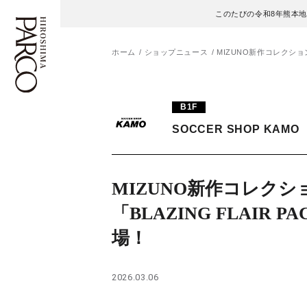
このたびの令和8年熊本
ホーム
ショップニュース
MIZUNO新作コレクション「
フロアガイド
ENGLISH
B1F
SOCCER SHOP KAMO
施設案内・アクセス
繁体字
イベント・ポップアップ
簡体字
MIZUNO新作コレクシ
ニュース
한국어
「BLAZING FLAIR P
場！
レストラン・カフェ
ภาษาไทย
TAX FREE
日本語
2026.03.06