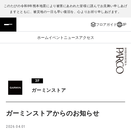
このたびの令和8年熊本地震により被害にあわれた皆様に謹んでお見舞い申しあげ
ますとともに、被災地の一日も早い復旧を、心よりお祈り申しあげます。
フロアガイド
ENGLISH
フロアガイド
JP
施設案内・アクセス
繁体字
ホーム
イベント
ニュース
アクセス
イベント・ポップアップ
簡体字
ニュース
한국어
レストラン・カフェ
ภาษาไทย
3F
TAX FREE
日本語
ガーミンストア
PARCOメンバーズ
ガーミンストアからのお知らせ
JP
2026.04.01