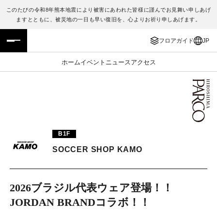
このたびの令和8年熊本地震により被害にあわれた皆様に謹んでお見舞い申しあげ
ますとともに、被災地の一日も早い復旧を、心よりお祈り申しあげます。
フロアガイド
ENGLISH
フロアガイド
JP
施設案内・アクセス
繁体字
ホーム
イベント
ニュース
アクセス
イベント・ポップアップ
簡体字
ニュース
한국어
レストラン・カフェ
ภาษาไทย
B1F
TAX FREE
日本語
SOCCER SHOP KAMO
PARCOメンバーズ
2026ブラジル代表ウェア登場！！
JORDAN BRANDコラボ！！
JP