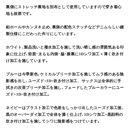
裏側にストレッチ裏地を別布として使用していますので穿き着心
地も抜群です｡
釦ホールやカンヌキ止め､裏側の配色ステッチなどデニムらしい縫
製仕様にこだわった作りにしています｡
ホワイト､製品洗いと撥水加工を施して洗い晒し感の雰囲気ある印
象に仕上げ､前股･太もも内側･脇･膝裏に3Dシワ加工＋薄く吹き付
け加工を施しています｡
ブルーは今季新色､ケミカルブリーチ加工を施してムラ感のある陰
影感を出し､ユーズド+3D+吹き付け加工、サックスは全体的に手
拭きの次亜ブリーチ加工を施し､フェードしたブルーカラーにユー
ズド+3D+吹き付け加工｡
ネイビーはブラスト加工で色差をしっかり出したユーズド加工後､
黒のオーバーダイ加工で全体を濃く仕上げ､3Dシワ加工+黒顔料の
吹き付け加工を施してシワに陰影感をつけています｡