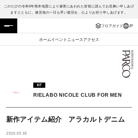
このたびの令和8年熊本地震により被害にあわれた皆様に謹んでお見舞い申しあげ
ますとともに、被災地の一日も早い復旧を、心よりお祈り申しあげます。
フロアガイド
ENGLISH
フロアガイド
JP
施設案内・アクセス
繁体字
ホーム
イベント
ニュース
アクセス
イベント・ポップアップ
簡体字
ニュース
한국어
レストラン・カフェ
ภาษาไทย
6F
TAX FREE
日本語
RIELABO NICOLE CLUB FOR MEN
PARCOメンバーズ
新作アイテム紹介 アラカルトデニム
JP
2026.05.30